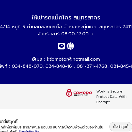
ให้เช่ารถแม็คโคร สมุทรสาคร
4/14 หมู่ที่ 5 ตำบลคลองมะเดื่อ อำเภอกระทุ่มแบน สมุทรสาคร 741
จันทร์-เสาร์ 08.00-17.00 น.
อีเมล :
ktbmotor@hotmail.com
ัพท์ :
034-848-070
,
034-848-161
,
081-371-4768
,
081-845-
Work is Secure
Protect Data With
Encrypt
์นี้ใช้คุกกี้
ตั้งค่าคุกกี้
้คุกกี้เพื่อเพิ่มประสิทธิภาพและมอบประสบการณ์ความพึงพอใจของท่านใน