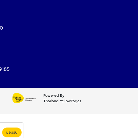
10
9185
Powered By
Thailand YellowPages
ยอมรับ