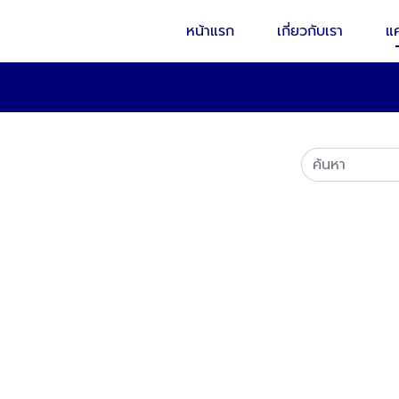
หน้าแรก
เกี่ยวกับเรา
แ