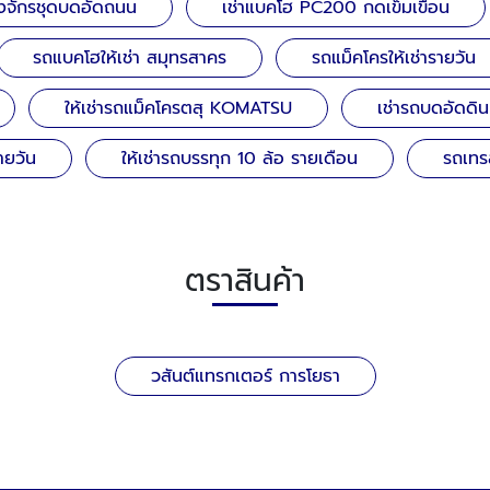
่องจักรชุดบดอัดถนน
เช่าแบคโฮ PC200 กดเข็มเขื่อน
รถแบคโฮให้เช่า สมุทรสาคร
รถแม็คโครให้เช่ารายวัน
ให้เช่ารถแม็คโครตสุ KOMATSU
เช่ารถบดอัดดิน
ายวัน
ให้เช่ารถบรรทุก 10 ล้อ รายเดือน
รถเทรล
ตราสินค้า
วสันต์แทรกเตอร์ การโยธา