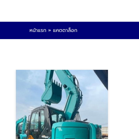
หน้าแรก
»
แคตตาล็อก