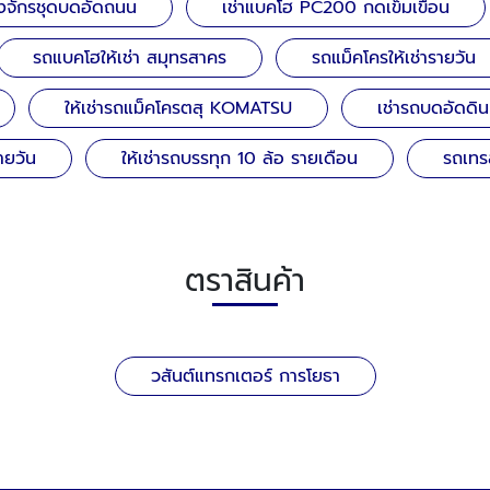
่องจักรชุดบดอัดถนน
เช่าแบคโฮ PC200 กดเข็มเขื่อน
รถแบคโฮให้เช่า สมุทรสาคร
รถแม็คโครให้เช่ารายวัน
ให้เช่ารถแม็คโครตสุ KOMATSU
เช่ารถบดอัดดิน
ายวัน
ให้เช่ารถบรรทุก 10 ล้อ รายเดือน
รถเทรล
ตราสินค้า
วสันต์แทรกเตอร์ การโยธา