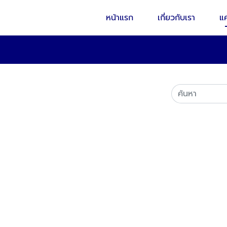
หน้าแรก
เกี่ยวกับเรา
แ