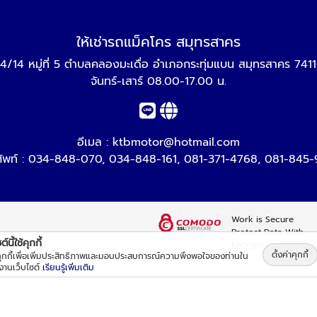
ให้เช่ารถแม็คโคร สมุทรสาคร
4/14 หมู่ที่ 5 ตำบลคลองมะเดื่อ อำเภอกระทุ่มแบน สมุทรสาคร 741
จันทร์-เสาร์ 08.00-17.00 น.
อีเมล :
ktbmotor@hotmail.com
ัพท์ :
034-848-070
,
034-848-161
,
081-371-4768
,
081-845-
Work is Secure
Protect Data With
์นี้ใช้คุกกี้
Encrypt
ตั้งค่าคุกกี้
้คุกกี้เพื่อเพิ่มประสิทธิภาพและมอบประสบการณ์ความพึงพอใจของท่านใน
้งานเว็บไซต์
เรียนรู้เพิ่มเติม