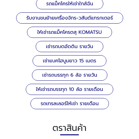
รถแม็คโครให้เช่าใกล้ฉัน
รับงานขนย้ายเครื่องจักร-วสันต์แทรกเตอร์
ให้เช่ารถแม็คโครตสุ KOMATSU
เช่ารถบดอัดดิน รายวัน
เช่าแบคโฮบูมยาว 15 เมตร
เช่ารถบรรทุก 6 ล้อ รายวัน
ให้เช่ารถบรรทุก 10 ล้อ รายเดือน
รถเทรลเลอร์ให้เช่า รายเดือน
ตราสินค้า