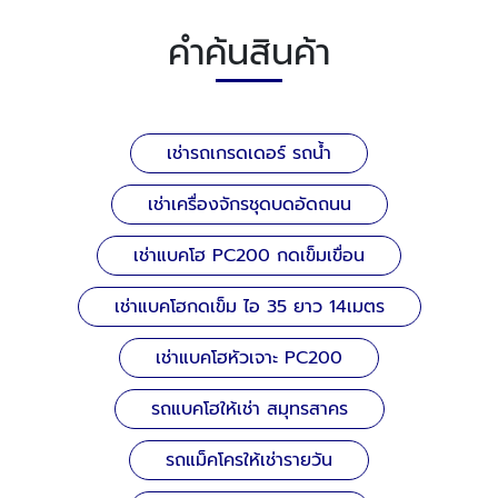
คำค้นสินค้า
เช่ารถเกรดเดอร์ รถน้ำ
เช่าเครื่องจักรชุดบดอัดถนน
เช่าแบคโฮ PC200 กดเข็มเขื่อน
เช่าแบคโฮกดเข็ม ไอ 35 ยาว 14เมตร
เช่าแบคโฮหัวเจาะ PC200
รถแบคโฮให้เช่า สมุทรสาคร
รถแม็คโครให้เช่ารายวัน