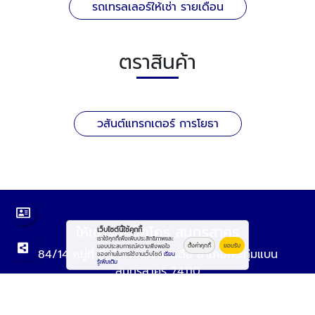
รถเทรลเลอร์ให้เช่า รายเดือน
ตราสินค้า
วสันต์แทรกเตอร์ การโยธา
ให้เช่ารถแม็คโคร สมุทรสาคร
เว็บไซต์นี้ใช้คุกกี้
เราใช้คุกกี้เพื่อเพิ่มประสิทธิภาพและ
ตั้งค่าคุกกี้
ยอมรับ
มอบประสบการณ์ความพึงพอใจ
84/14 หมู่ที่ 5 ตำบลคลองมะเดื่อ อำเภอกระทุ่มแบน
ของท่านในการใช้งานเว็บไซต์
เรียน
รู้เพิ่มเติม
สมุทรสาคร 74110
จันทร์-เสาร์ 08.00-17.00 น.