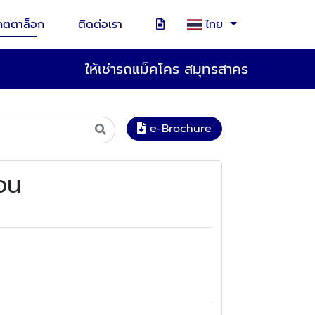
คตตาล็อก
ติดต่อเรา
ไทย
ให้เช่ารถแม็คโคร สมุทรสาคร
e-Brochure
่อน