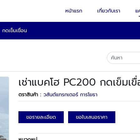
หน้าแรก
เกี่ยวกับเรา
แ
กดเข็มเขื่อน
เช่าแบคโฮ PC200 กดเข็มเขื
ตราสินค้า :
วสันต์แทรกเตอร์ การโยธา
ขอรายละเอียด
ขอใบเสนอราคา
หมวดหมู่