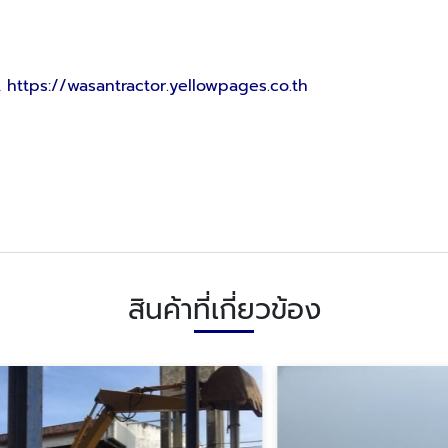
,
https://wasantractor.yellowpages.co.th
สินค้าที่เกี่ยวข้อง