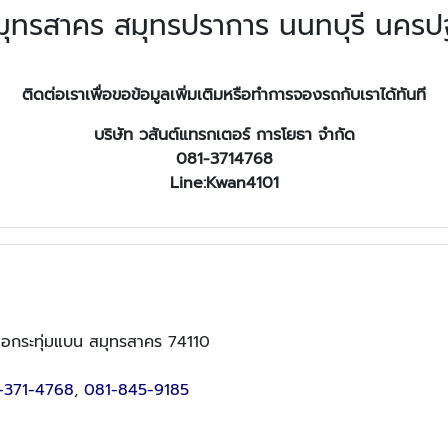
ทพ สมุทรสาคร สมุทรปราการ นนทบุรี นค
ติดต่อเราเพื่อขอข้อมูลเพิ่มเติมหรือทำการจองรถกับเราได้ทันที
บริษัท วสันต์แทรกเตอร์ การโยธา จำกัด
081-3714768
Line:Kwan4101
เภอกระทุ่มแบน สมุทรสาคร 74110
-371-4768
,
081-845-9185