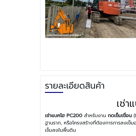
รายละเอียดสินค้า
เช่า
เช่าแบคโฮ PC200
สำหรับงาน
กดเข็มเขื่อน
(
ฐานราก, หรือโครงสร้างที่ต้องการการลงเข็มอ
เข็มลงในพื้นดิน