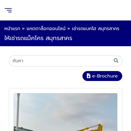
หน้าแรก
»
แคตตาล็อกออนไลน์
»
เช่ารถแบคโฮ สมุทรสาคร
ให้เช่ารถแม็คโคร สมุทรสาคร
e-Brochure