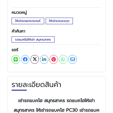
หมวดหมู่
ให้เช่ารถแทรกเตอร์
ให้เช่ารถบรรทุก
คำค้นหา
รถแบคโฮให้เช่า สมุทรสาคร
แชร์
รายละเอียดสินค้า
เช่ารถแบคโฮ สมุทรสาคร รถแบคโฮให้เช่า
สมุทรสาคร ให้เช่ารถแบคโฮ PC30 เช่ารถแบค