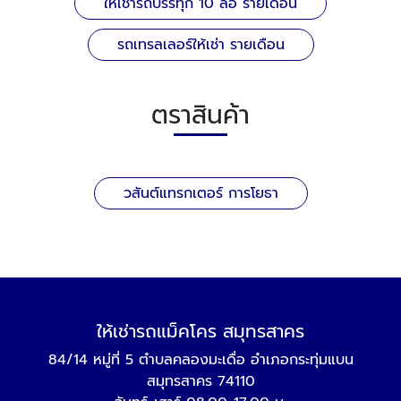
ให้เช่ารถบรรทุก 10 ล้อ รายเดือน
รถเทรลเลอร์ให้เช่า รายเดือน
ตราสินค้า
วสันต์แทรกเตอร์ การโยธา
ให้เช่ารถแม็คโคร สมุทรสาคร
84/14 หมู่ที่ 5 ตำบลคลองมะเดื่อ อำเภอกระทุ่มแบน
สมุทรสาคร 74110