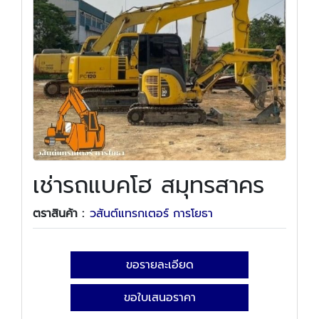
เช่ารถแบคโฮ สมุทรสาคร
ตราสินค้า :
วสันต์แทรกเตอร์ การโยธา
ขอรายละเอียด
ขอใบเสนอราคา