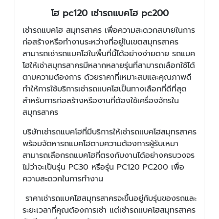
โฮ pc120 เช่ารถแบคโฮ pc200
เช่ารถแบคโฮ สมุทรสาคร เพื่อความสะดวกสบายในการ
ก่อสร้างหรือทำงานระหว่างที่อยู่ในเขตสมุทรสาคร
สามารถเช่ารถแบคโฮในพื้นที่นี้ได้อย่างง่ายดาย รถแบค
โฮให้เช่าสมุทรสาครมีหลากหลายรุ่นที่สามารถเลือกใช้ได้
ตามความต้องการ ด้วยราคาที่เหมาะสมและคุณภาพดี
ทำให้การใช้บริการเช่ารถแบคโฮเป็นทางเลือกที่ดีที่สุด
สำหรับการก่อสร้างหรืองานที่ต้องใช้เครื่องจักรใน
สมุทรสาคร
บริษัทเช่ารถแบคโฮที่มีบริการให้เช่ารถแบคโฮสมุทรสาคร
พร้อมจัดหารถแบคโฮตามความต้องการผู้รับเหมา
สามารถเลือกรถแบคโฮที่ตรงกับงานได้อย่างครบวงจร
ไม่ว่าจะเป็นรุ่น PC30 หรือรุ่น PC120 PC200 เพื่อ
ความสะดวกในการทำงาน
ราคาเช่ารถแบคโฮสมุทรสาครจะขึ้นอยู่กับรุ่นของรถและ
ระยะเวลาที่คุณต้องการเช่า แต่เช่ารถแบคโฮสมุทรสาคร