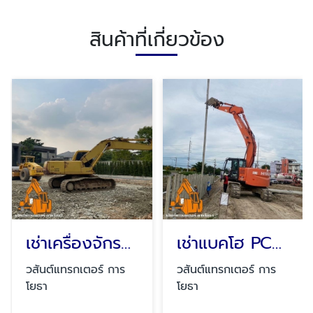
สินค้าที่เกี่ยวข้อง
เช่าเครื่องจักรชุดบดอัดถนน
เช่าแบคโฮ PC200 กดเข็มเขื่อน
วสันต์แทรกเตอร์ การ
วสันต์แทรกเตอร์ การ
โยธา
โยธา