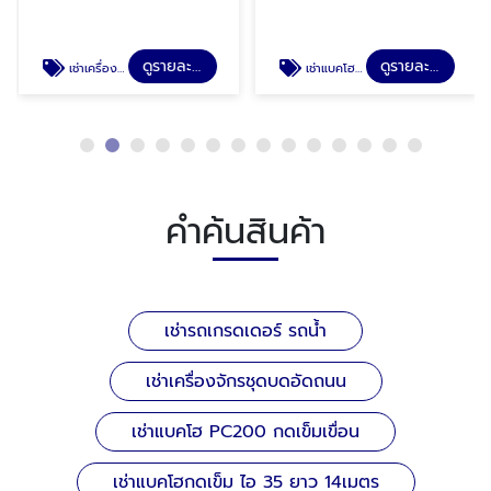
ดูรายละเอียด
ดูรายละเอียด
เช่าเครื่องจักรชุดบดอัดถนน
เช่าแบคโฮ PC200 กดเข็มเขื่อน
คำค้นสินค้า
เช่ารถเกรดเดอร์ รถน้ำ
เช่าเครื่องจักรชุดบดอัดถนน
เช่าแบคโฮ PC200 กดเข็มเขื่อน
เช่าแบคโฮกดเข็ม ไอ 35 ยาว 14เมตร