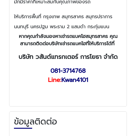
มักมีราคาที่เหมาะสมกับคุณภาพของรถ
ให้บริการพื้นที่ กรุงเทพ สมุทรสาคร สมุทรปราการ
นนทบุรี นครปฐม พระราม 2 แสมดำ กระทุ่มแบน
หากคุณกำลังมองหาเช่ารถแบคโฮสมุทรสาคร คุณ
สามารถติดต่อบริษัทเช่ารถแบคโฮที่ให้บริการได้ที่
บริษัท วสันต์แทรกเตอร์ การโยธา จำกัด
081-3714768
Line:
Kwan4101
ข้อมูลติดต่อ