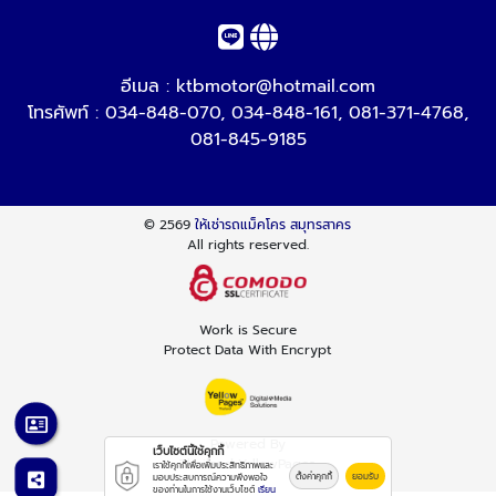
อีเมล :
ktbmotor@hotmail.com
โทรศัพท์ :
034-848-070
,
034-848-161
,
081-371-4768
,
081-845-9185
© 2569
ให้เช่ารถแม็คโคร สมุทรสาคร
All rights reserved.
Work is Secure
Protect Data With Encrypt
Powered By
เว็บไซต์นี้ใช้คุกกี้
Thailand YellowPages
เราใช้คุกกี้เพื่อเพิ่มประสิทธิภาพและ
ตั้งค่าคุกกี้
ยอมรับ
มอบประสบการณ์ความพึงพอใจ
ของท่านในการใช้งานเว็บไซต์
เรียน