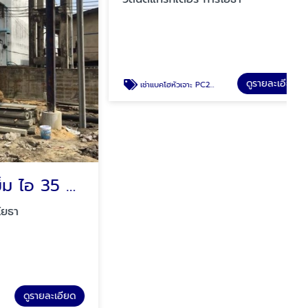
เช่าแบคโฮกดเข็ม ไอ 35 ยาว 14เมตร
เช่าแบคโฮหัวเจาะ PC200
วสันต์แทรกเตอร์ การโยธา
รายละเอียด
ดูรายละเอียด
เช่าแบคโฮหัวเจาะ PC200