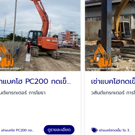
เช่าแบคโฮ PC200 กดเข็มเขื่อน
กเตอร์ การโยธา
วสันต์แทรกเตอร์ การโยธา
ดูรายละเอียด
ดู
00 กดเข็มเขื่อน
เช่าแบคโฮกดเข็ม ไอ 35 ยาว 14เมตร