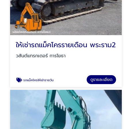
ให้เช่ารถแม็คโครรายเดือน พระราม2
วสันต์แทรกเตอร์ การโยธา
ดูรายละเอียด
รถแม็คโครให้เช่ารายวัน