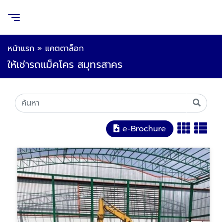
หน้าแรก
»
แคตตาล็อก
ให้เช่ารถแม็คโคร สมุทรสาคร
e-Brochure