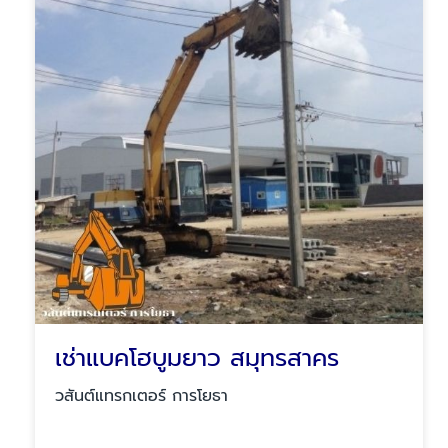
เช่าแบคโฮบูมยาว สมุทรสาคร
วสันต์แทรกเตอร์ การโยธา