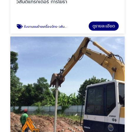
วสันต์แทรกเตอร์ การโยธา
ดูรายละเอียด
รับงานขนย้ายเครื่องจักร-วสันต์แทรกเตอร์