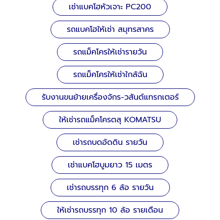
เช่าแบคโฮหัวเจาะ PC200
รถแบคโฮให้เช่า สมุทรสาคร
รถแม็คโครให้เช่ารายวัน
รถแม็คโครให้เช่าใกล้ฉัน
รับงานขนย้ายเครื่องจักร-วสันต์แทรกเตอร์
ให้เช่ารถแม็คโครตสุ KOMATSU
เช่ารถบดอัดดิน รายวัน
เช่าแบคโฮบูมยาว 15 เมตร
เช่ารถบรรทุก 6 ล้อ รายวัน
ให้เช่ารถบรรทุก 10 ล้อ รายเดือน