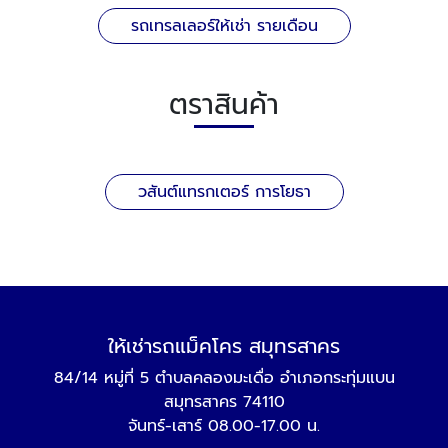
รถเทรลเลอร์ให้เช่า รายเดือน
ตราสินค้า
วสันต์แทรกเตอร์ การโยธา
ให้เช่ารถแม็คโคร สมุทรสาคร
84/14 หมู่ที่ 5 ตำบลคลองมะเดื่อ อำเภอกระทุ่มแบน
สมุทรสาคร 74110
จันทร์-เสาร์ 08.00-17.00 น.