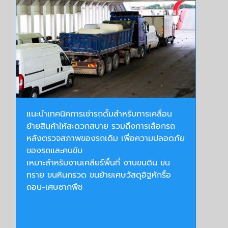
แนะนำเทคนิคการเช่ารถดั้มสำหรับการเคลื่อน
ย้ายสินค้าให้สะดวกสบาย รวมถึงการเลือกรถ
หลังตรวจสภาพของรถเดิม เพื่อความปลอดภัย
ของรถและคนขับ
เหมาะสำหรับงานเคลียร์พื้นที่ งานขนดิน ขน
ทราย ขนหินกรวด ขนย้ายเศษวัสดุอิฐหักรื้อ
ถอน-เศษซากพืช