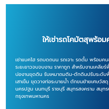
ให้เช่ารถโคมัตสุพร้อ
เช่าแบคโฮ รถบดถนน รถเจาะ รถดั้ม พร้อมคนขั
ระยะยาวจบจบงาน ราคาถูก สำหรับงานเคลียร์พื้
บ่องานขุดดิน รับเหมาถมดิน-ตักดินปรับระดับพื
เสาเข็ม ขุดวางท่อระบายน้ำ ตักขนย้ายเศษวัสด
นครปฐม นนทบุรี ราชบุรี สมุทรสงคราม สมุท
กรุงเทพมหานคร