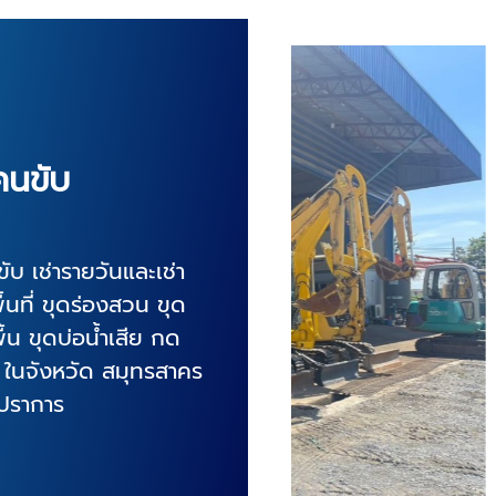
มคนขับ
บ เช่ารายวันและเช่า
นที่ ขุดร่องสวน ขุด
้น ขุดบ่อน้ำเสีย กด
ุ ในจังหวัด สมุทรสาคร
รปราการ