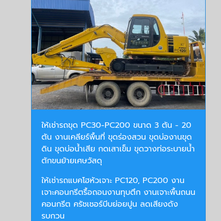
ให้เช่ารถขุด PC30-PC200 ขนาด 3 ตัน - 20
ตัน งานเคลียร์พื้นที่ ขุดร่องสวน ขุดบ่องานขุด
ดิน ขุดบ่อน้ำเสีย กดเสาเข็ม ขุดวางท่อระบายน้ำ
ตักขนย้ายเศษวัสดุ
ให้เช่ารถแบคโฮหัวเจาะ PC120, PC200 งาน
เจาะคอนกรีตรื้อถอนงานทุบตึก งานเจาะพื้นถนน
คอนกรีต ครัชเชอร์บีบย่อยปูน ลดเสียงดัง
รบกวน